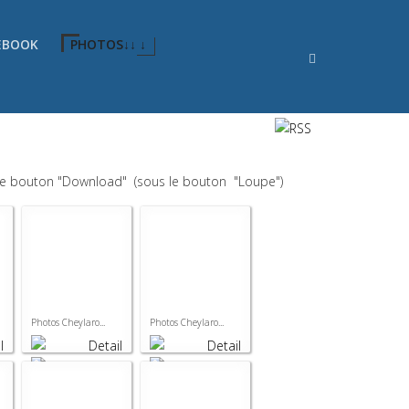
EBOOK
PHOTOS↓↓ ↓
 le bouton "Download" (sous le bouton "Loupe")
Photos Cheylaro...
Photos Cheylaro...