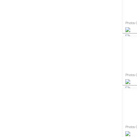
Photos C
Photos C
Photos C