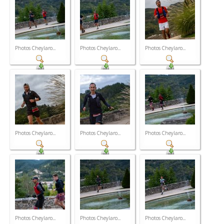
Photos Cheylaro...
Photos Cheylaro...
Photos Cheylaro...
Photos Cheylaro...
Photos Cheylaro...
Photos Cheylaro...
Photos Cheylaro...
Photos Cheylaro...
Photos Cheylaro...