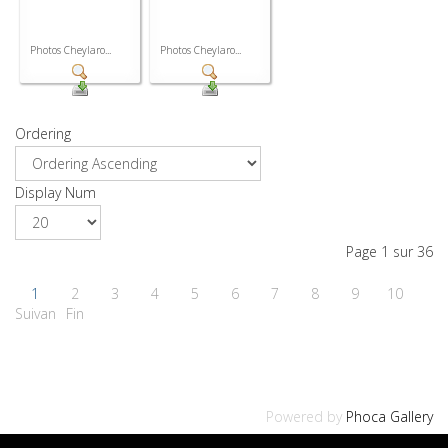
Photos Cheylaro...
Photos Cheylaro...
Ordering
Display Num
Page 1 sur 36
1
2
3
4
5
6
7
8
9
10
Suivant
Fin
Powered by
Phoca Gallery